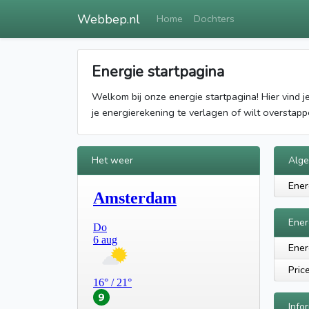
Webbep.nl
Home
Dochters
Energie startpagina
Welkom bij onze energie startpagina! Hier vind 
je energierekening te verlagen of wilt overstap
Het weer
Alg
Ener
Ener
Ener
Pric
Info