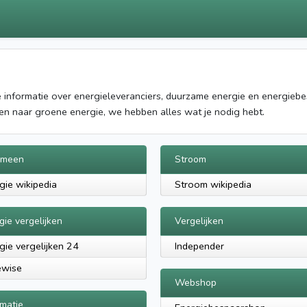
je informatie over energieleveranciers, duurzame energie en energieb
pen naar groene energie, we hebben alles wat je nodig hebt.
emeen
Stroom
gie wikipedia
Stroom wikipedia
gie vergelijken
Vergelijken
gie vergelijken 24
Independer
ewise
Webshop
rmatie